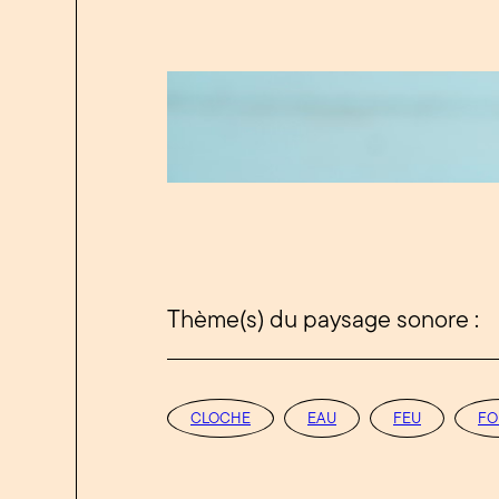
Thème(s) du paysage sonore :
CLOCHE
EAU
FEU
FO