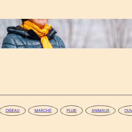
OISEAU
MARCHE
PLUIE
ANIMAUX
OU