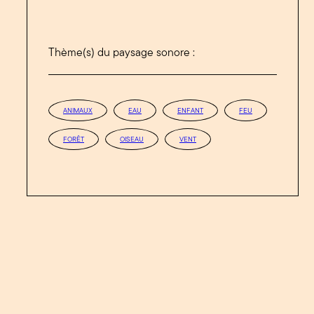
Thème(s) du paysage sonore :
ANIMAUX
EAU
ENFANT
FEU
FORÊT
OISEAU
VENT