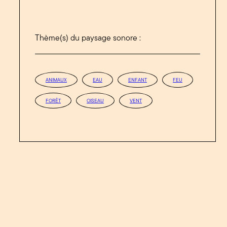
Thème(s) du paysage sonore :
ANIMAUX
EAU
ENFANT
FEU
FORÊT
OISEAU
VENT