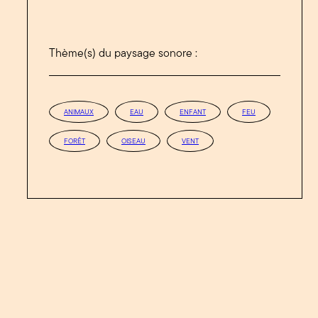
Thème(s) du paysage sonore :
ANIMAUX
EAU
ENFANT
FEU
FORÊT
OISEAU
VENT