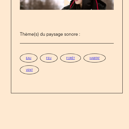
Thème(s) du paysage sonore :
EAU
FEU
FORÊT
HABITAT
VENT