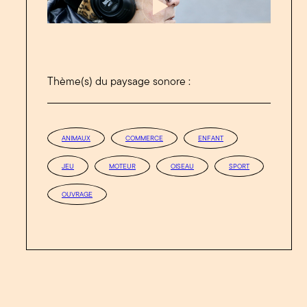
Thème(s) du paysage sonore :
ANIMAUX
COMMERCE
ENFANT
JEU
MOTEUR
OISEAU
SPORT
OUVRAGE