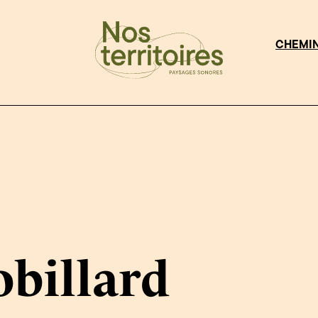
CHEMI
obillard