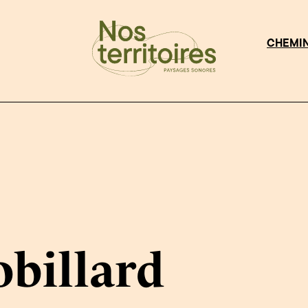
CHEMI
obillard