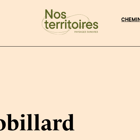
CHEMI
obillard